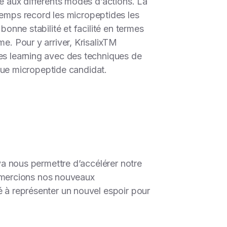
le aux différents modes d’actions. La
temps record les micropeptides les
bonne stabilité et facilité en termes
. Pour y arriver, Krisalix
TM
nes learning avec des techniques de
aque micropeptide candidat.
 va nous permettre d’accélérer notre
mercions nos nouveaux
é à représenter un nouvel espoir pour