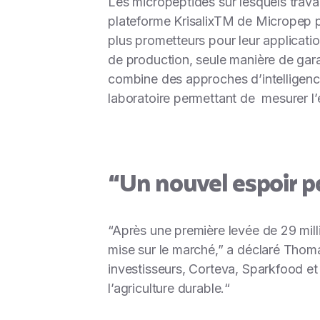
Les micropeptides sur lesquels travai
plateforme Krisalix
TM
de Micropep pe
plus prometteurs pour leur application
de production, seule manière de garan
combine des approches d’intelligence
laboratoire permettant de mesurer l’e
“Un nouvel espoir po
“
Après une première levée de 29 milli
mise sur le marché
,” a déclaré Thom
investisseurs, Corteva, Sparkfood et
l’agriculture durable.
“