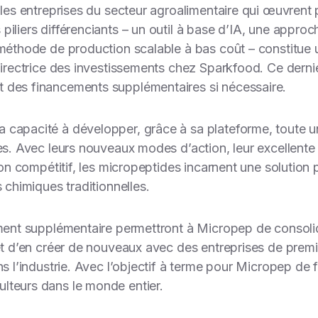
 les entreprises du secteur agroalimentaire qui œuvrent 
s piliers différenciants – un outil à base d’IA, une appr
e méthode de production scalable à bas coût – constitu
irectrice des investissements chez Sparkfood. Ce dernie
 des financements supplémentaires si nécessaire.
a capacité à développer, grâce à sa plateforme, toute
es. Avec leurs nouveaux modes d’action, leur excellente b
tion compétitif, les micropeptides incarnent une solutio
 chimiques traditionnelles.
ement supplémentaire permettront à Micropep de consolid
 et d’en créer de nouveaux avec des entreprises de prem
ns l’industrie. Avec l’objectif à terme pour Micropep de f
lteurs dans le monde entier.