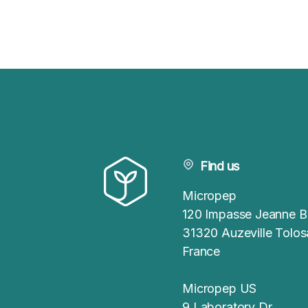
Find us
Micropep
120 Impasse Jeanne B
31320 Auzeville Tolo
France
Micropep US
9 Laboratory Dr